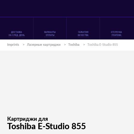
ДОСТАВКА
ВАРИАНТЫ
ГАРАНТИЯ
ОТСРОЧКА
НА СЛЕД. ДЕНЬ
ОПЛАТЫ
КАЧЕСТВА
ПЛАТЕЖА
Imprints
>
Лазерные картриджи
>
Toshiba
>
Toshiba E-Studio 855
Картриджи для
Toshiba E-Studio 855