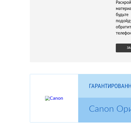
Раскро
матери
будьте
подойд
обрати
телефон
ЗА
ГАРАНТИРОВАНН
Canon Ор