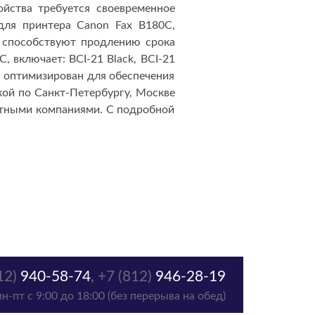
йства требуется своевременное
для принтера Canon Fax B180C,
 способствуют продлению срока
 включает: BCI-21 Black, BCI-21
за оптимизирован для обеспечения
кой по Санкт-Петербургу, Москве
ртными компаниями. С подробной
12)
940-58-74
,
+7 (812)
946-28-19
пн-пт с 9:00 до 18:00 (без перерыва на обед)