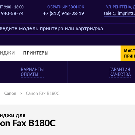
Т 9:00 - 18:00
ОБРАТНЫЙ ЗВОНОК
УЛ. РЕНТГЕНА, 
) 940-58-74
+7 (812) 946-28-19
sale @ imprints.
МАСТ
РИДЖИ
ПРИНТЕРЫ
ПРИН
ВАРИАНТЫ
ГАРАНТИЯ
ОПЛАТЫ
КАЧЕСТВА
>
Canon
>
Canon Fax B180C
риджи для
on Fax B180C