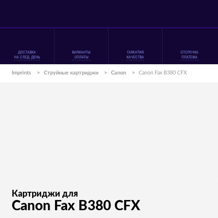
ДОСТАВКА
ВАРИАНТЫ
ГАРАНТИЯ
ОТСРОЧКА
НА СЛЕД. ДЕНЬ
ОПЛАТЫ
КАЧЕСТВА
ПЛАТЕЖА
Imprints
>
Струйные картриджи
>
Canon
>
Canon Fax B380 CFX
Картриджи для
Canon Fax B380 CFX