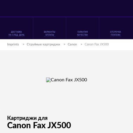
ДОСТАВКА
ВАРИАНТЫ
ГАРАНТИЯ
ОТСРОЧКА
НА СЛЕД. ДЕНЬ
ОПЛАТЫ
КАЧЕСТВА
ПЛАТЕЖА
Imprints
>
Струйные картриджи
>
Canon
>
Canon Fax JX500
Картриджи для
Canon Fax JX500