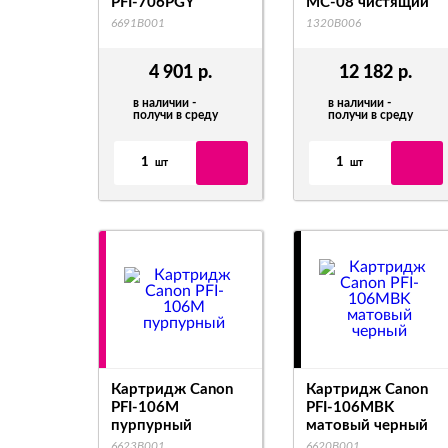
PFI-706PGY
MC-08 чистящий
6691B001
1320B006
4 901
р.
12 182
р.
в наличии -
в наличии -
получи в среду
получи в среду
1
1
шт
шт
Картридж Canon
Картридж Canon
PFI-106M
PFI-106MBK
пурпурный
матовый черный
6623B001
6620B001