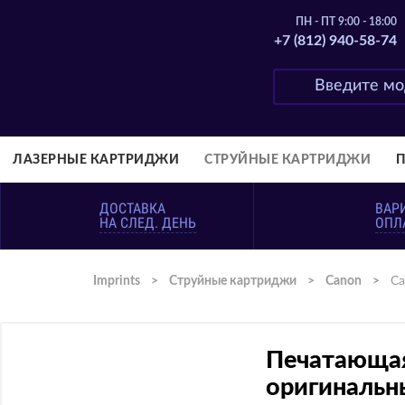
ПН - ПТ 9:00 - 18:00
+7 (812) 940-58-74
ЛАЗЕРНЫЕ КАРТРИДЖИ
СТРУЙНЫЕ КАРТРИДЖИ
ДОСТАВКА
ВАР
НА СЛЕД. ДЕНЬ
ОПЛ
Imprints
>
Струйные картриджи
>
Canon
>
Ca
Печатающая
оригинальн