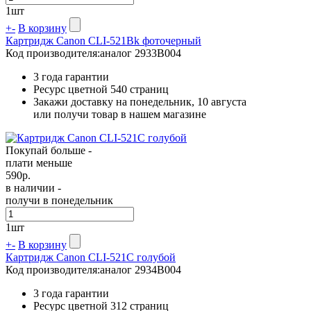
1
шт
+
-
В корзину
Картридж Canon CLI-521Bk фоточерный
Код производителя:
аналог 2933B004
3 года гарантии
Ресурс цветной
540 страниц
Закажи доставку на понедельник, 10 августа
или получи товар в нашем магазине
Покупай больше -
плати меньше
590
р.
в наличии -
получи в понедельник
1
шт
+
-
В корзину
Картридж Canon CLI-521C голубой
Код производителя:
аналог 2934B004
3 года гарантии
Ресурс цветной
312 страниц