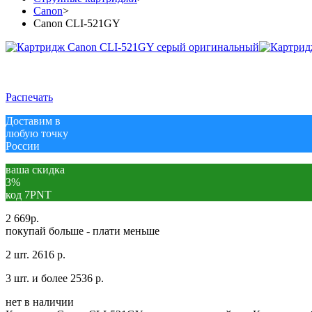
Canon
>
Canon CLI-521GY
Распечать
Доставим в
любую точку
России
ваша скидка
3%
код 7PNT
2 669
р.
покупай больше - плати меньше
2 шт.
2616 р.
3 шт. и более
2536 р.
нет в наличии