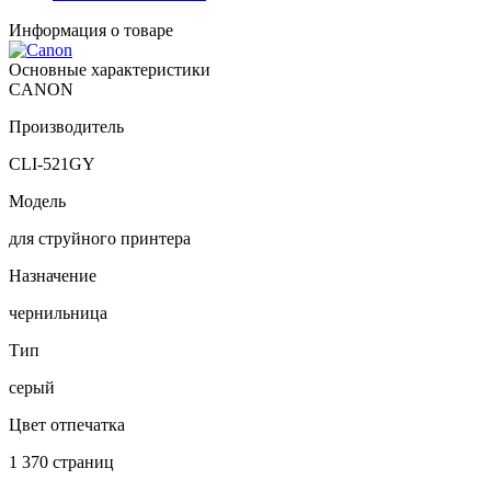
Информация о товаре
Основные характеристики
CANON
Производитель
CLI-521GY
Модель
для струйного принтера
Назначение
чернильница
Тип
серый
Цвет отпечатка
1 370 страниц