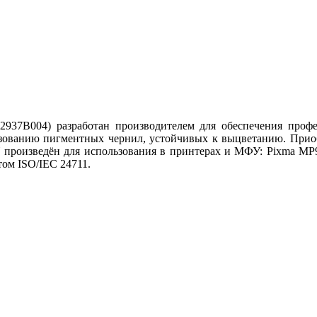
37B004) разработан производителем для обеспечения профес
ьзованию пигментных чернил, устойчивых к выцветанию. Прио
Y произведён для использования в принтерах и МФУ: Pixma MP
том ISO/IEC 24711.