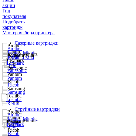
акции
Гид
покупателя
Подобрать
картридж
Мастер выбора принтера
Лазерные картриджи
Струйные картриджи