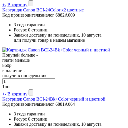
+
-
В корзину
Картридж Canon BCI-24Color x2 цветные
Код производителя:
аналог 6882A009
3 года гарантии
Ресурс
0 страниц
Закажи доставку на понедельник, 10 августа
или получи товар в нашем магазине
Покупай больше -
плати меньше
860
р.
в наличии -
получи в понедельник
1
шт
+
-
В корзину
Картридж Canon BCI-24Bk+Color черный и цветной
Код производителя:
аналог 6881A064
3 года гарантии
Ресурс
0 страниц
Закажи доставку на понедельник, 10 августа