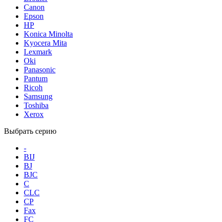
Canon
Epson
HP
Konica Minolta
Kyocera Mita
Lexmark
Oki
Panasonic
Pantum
Ricoh
Samsung
Toshiba
Xerox
Выбрать серию
-
BIJ
BJ
BJC
C
CLC
CP
Fax
FC