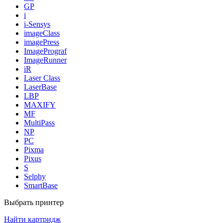
GP
i
i-Sensys
imageClass
imagePress
ImagePrograf
ImageRunner
iR
Laser Class
LaserBase
LBP
MAXIFY
MF
MultiPass
NP
PC
Pixma
Pixus
S
Selphy
SmartBase
Выбрать принтер
Найти картридж