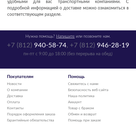
удобными для вас транспортными компаниями. С
подробной информацией о доставке можно ознакомиться в
соответствующем разделе.
Нужна помощь?
Напишите
или позвоните нам.
+7 (812)
940-58-74
,
+7 (812)
946-28-19
пн-пт с 9:00 до 18:00 (без перерыва на обед)
Покупателям
Помощь
Новости
Свяжитесь с нами
О компании
Безопасность веб-сайта
Доставка
Наша политика
Оплата
Аккаунт
Контакты
Товар с браком
Порядок оформления заказа
Обмен и возврат
Гарантийные обязательства
Помощь при заказе