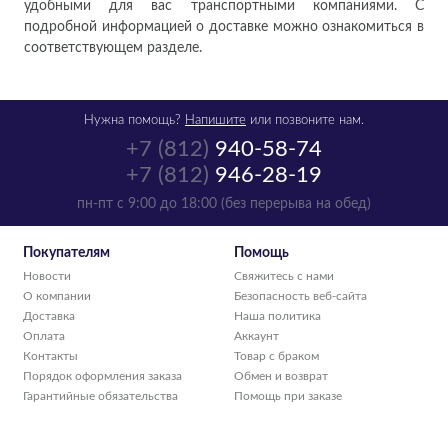
удобными для вас транспортными компаниями. С
подробной информацией о доставке можно ознакомиться в
соответствующем разделе.
Нужна помощь?
Напишите
или позвоните нам.
+7 (812)
940-58-74
+7 (812)
946-28-19
пн-пт с 9:00 до 18:00 (без перерыва на обед)
Покупателям
Помощь
Новости
Свяжитесь с нами
О компании
Безопасность веб-сайта
Доставка
Наша политика
Оплата
Аккаунт
Контакты
Товар с браком
Порядок оформления заказа
Обмен и возврат
Гарантийные обязательства
Помощь при заказе