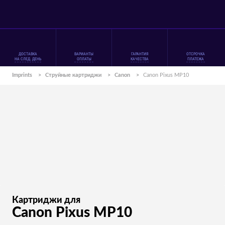
ДОСТАВКА
ВАРИАНТЫ
ГАРАНТИЯ
ОТСРОЧКА
НА СЛЕД. ДЕНЬ
ОПЛАТЫ
КАЧЕСТВА
ПЛАТЕЖА
Imprints
>
Струйные картриджи
>
Canon
>
Canon Pixus MP10
Картриджи для
Canon Pixus MP10