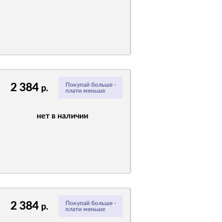
2 384
Покупай больше -
р.
плати меньше
нет в наличии
2 384
Покупай больше -
р.
плати меньше