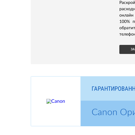
Раскро
расход
онлайн 
100% п
обрати
телефон
ЗА
ГАРАНТИРОВАНН
Canon Ор