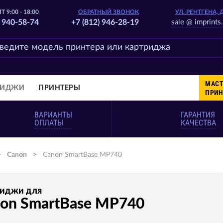
Т 9:00 - 18:00
ОБРАТНЫЙ ЗВОНОК
УЛ. РЕНТГЕНА, 
) 940-58-74
+7 (812) 946-28-19
sale @ imprints.
МАСТ
РИДЖИ
ПРИНТЕРЫ
ПРИН
ВАРИАНТЫ
ГАРАНТИЯ
ОПЛАТЫ
КАЧЕСТВА
>
Canon
>
Canon SmartBase MP740
риджи для
on SmartBase MP740