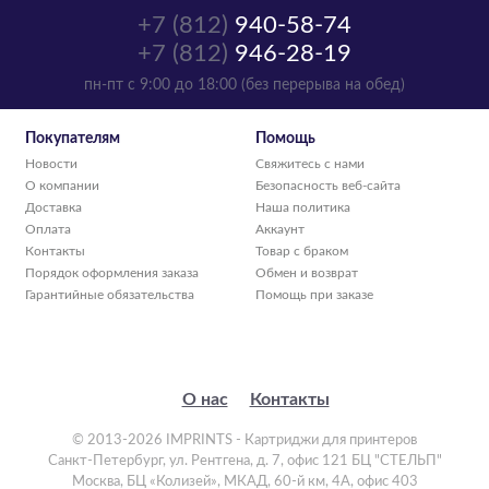
+7 (812)
940-58-74
+7 (812)
946-28-19
пн-пт с 9:00 до 18:00 (без перерыва на обед)
Покупателям
Помощь
Новости
Свяжитесь с нами
О компании
Безопасность веб-сайта
Доставка
Наша политика
Оплата
Аккаунт
Контакты
Товар с браком
Порядок оформления заказа
Обмен и возврат
Гарантийные обязательства
Помощь при заказе
О нас
Контакты
© 2013-2026 IMPRINTS - Картриджи для принтеров
Санкт-Петербург
,
ул. Рентгена, д. 7, офис 121 БЦ "СТЕЛЬП"
Москва
,
БЦ «Колизей», МКАД, 60-й км, 4А, офис 403