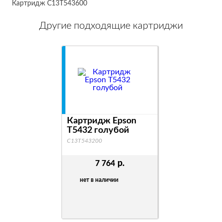
Картридж C13T543600
Другие подходящие картриджи
Картридж Epson
Картридж E
T5432 голубой
T5433 пурп
C13T543200
C13T543300
р.
7 764
7 764
нет в наличии
нет в наличи