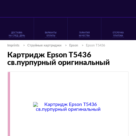
ДОСТАВКА
ВАРИАНТЫ
ГАРАНТИЯ
ОТСРОЧКА
НА СЛЕД. ДЕНЬ
ОПЛАТЫ
КАЧЕСТВА
ПЛАТЕЖА
Imprints
>
Струйные картриджи
>
Epson
>
Epson T5436
Картридж Epson T5436
св.пурпурный оригинальный