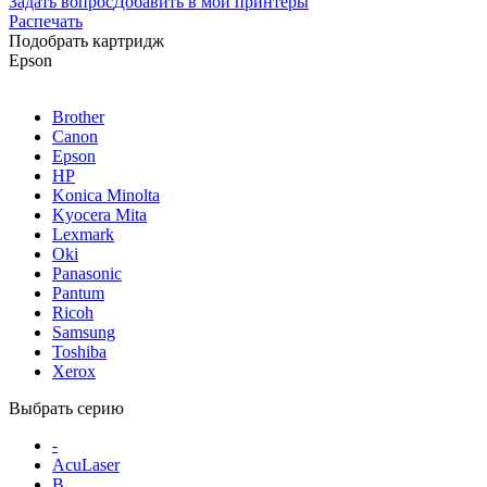
Задать вопрос
Добавить в мои принтеры
Распечать
Подобрать картридж
Epson
Brother
Canon
Epson
HP
Konica Minolta
Kyocera Mita
Lexmark
Oki
Panasonic
Pantum
Ricoh
Samsung
Toshiba
Xerox
Выбрать серию
-
AcuLaser
B