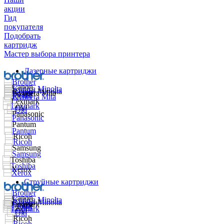
акции
Гид
покупателя
Подобрать
картридж
Мастер выбора принтера
Лазерные картриджи
Струйные картриджи