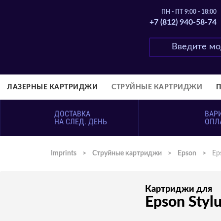
ПН - ПТ 9:00 - 18:00
+7 (812) 940-58-74
ЛАЗЕРНЫЕ КАРТРИДЖИ
СТРУЙНЫЕ КАРТРИДЖИ
ДОСТАВКА
ВАР
НА СЛЕД. ДЕНЬ
ОПЛ
Imprints
>
Струйные картриджи
>
Epson
>
Ep
Картриджи для
Epson Styl