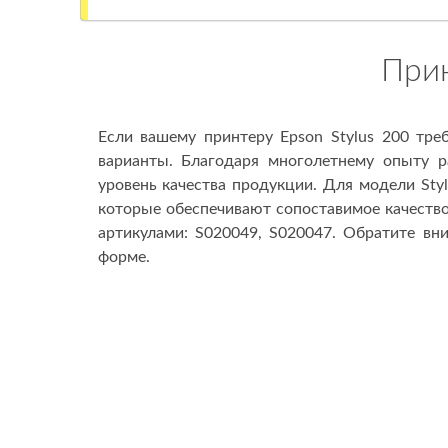
Прин
Если вашему принтеру Epson Stylus 200 тр
варианты. Благодаря многолетнему опыту р
уровень качества продукции. Для модели Sty
которые обеспечивают сопоставимое качество
артикулами: S020049, S020047. Обратите вн
форме.