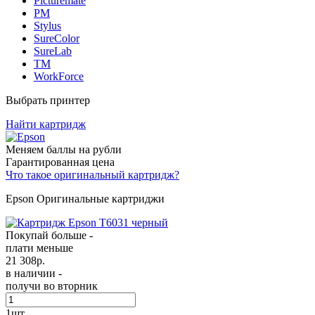
Picturemate
PM
Stylus
SureColor
SureLab
TM
WorkForce
Выбрать принтер
Найти картридж
Меняем баллы на рубли
Гарантированная цена
Что такое оригинальный картридж?
Epson Оригинальные картриджи
Покупай больше -
плати меньше
21 308
р.
в наличии -
получи во вторник
1
шт