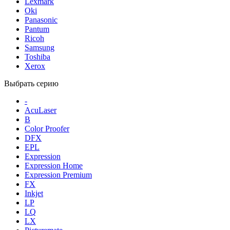
Lexmark
Oki
Panasonic
Pantum
Ricoh
Samsung
Toshiba
Xerox
Выбрать серию
-
AcuLaser
B
Color Proofer
DFX
EPL
Expression
Expression Home
Expression Premium
FX
Inkjet
LP
LQ
LX