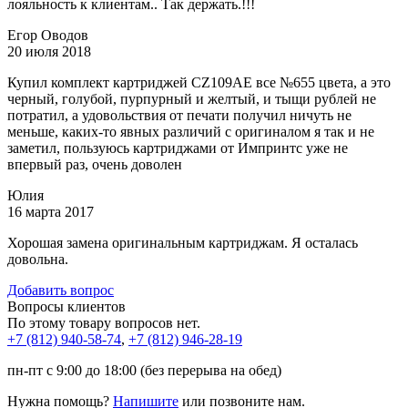
лояльность к клиентам.. Так держать.!!!
Егор Оводов
20 июля 2018
Купил комплект картриджей CZ109AE все №655 цвета, а это
черный, голубой, пурпурный и желтый, и тыщи рублей не
потратил, а удовольствия от печати получил ничуть не
меньше, каких-то явных различий с оригиналом я так и не
заметил, пользуюсь картриджами от Импринтс уже не
впервый раз, очень доволен
Юлия
16 марта 2017
Хорошая замена оригинальным картриджам. Я осталась
довольна.
Добавить вопрос
Вопросы клиентов
По этому товару вопросов нет.
+7 (812)
940-58-74
,
+7 (812)
946-28-19
пн-пт с 9:00 до 18:00 (без перерыва на обед)
Нужна помощь?
Напишите
или позвоните нам.