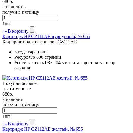
680
р.
в наличии -
получи в пятницу
1
шт
+
-
В корзину
Картридж HP CZ111AE пурпурный, № 655
Код производителя:
аналог CZ111AE
3 года гарантии
Ресурс ч/б
600 страниц
Успей заказать 08 ч. 04 мин. и мы доставим товар
сегодня
Покупай больше -
плати меньше
680
р.
в наличии -
получи в пятницу
1
шт
+
-
В корзину
Картридж HP CZ112AE желтый, № 655