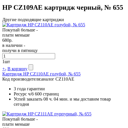
HP CZ109AE картридж черный, № 655
Другие подходящие картриджи
Покупай больше -
плати меньше
680
р.
в наличии -
получи в пятницу
1
шт
+
-
В корзину
Картридж HP CZ110AE голубой, № 655
Код производителя:
аналог CZ110AE
3 года гарантии
Ресурс ч/б
600 страниц
Успей заказать 08 ч. 04 мин. и мы доставим товар
сегодня
Покупай больше -
плати меньше