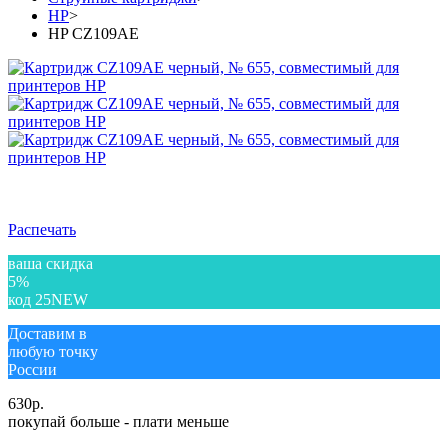
HP
>
HP CZ109AE
Распечать
ваша скидка
5%
код 25NEW
Доставим в
любую точку
России
630
р.
покупай больше - плати меньше