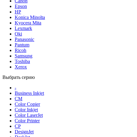
Canon
Epson
HP
Konica Minolta
Kyocera Mita
Lexmark
Oki
Panasonic
Pantum
Ricoh
Samsung
Toshiba
Xerox
Выбрать серию
-
Business Inkjet
CM
Color Copier
Color Inkjet
Color LaserJet
Color Printer
CP
DesignJet