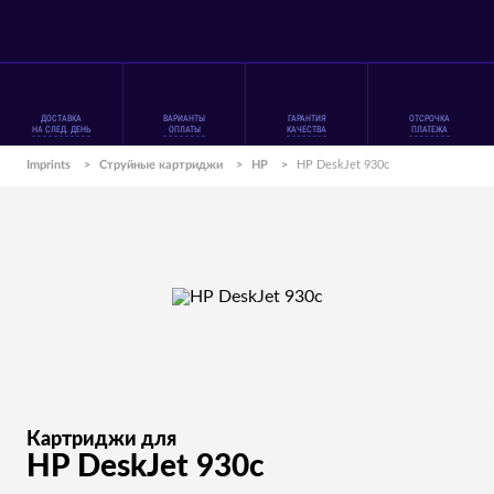
ДОСТАВКА
ВАРИАНТЫ
ГАРАНТИЯ
ОТСРОЧКА
НА СЛЕД. ДЕНЬ
ОПЛАТЫ
КАЧЕСТВА
ПЛАТЕЖА
Imprints
>
Струйные картриджи
>
HP
>
HP DeskJet 930c
Картриджи для
HP DeskJet 930c