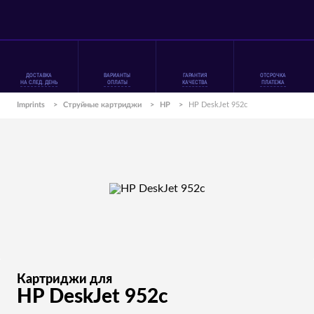
ДОСТАВКА
ВАРИАНТЫ
ГАРАНТИЯ
ОТСРОЧКА
НА СЛЕД. ДЕНЬ
ОПЛАТЫ
КАЧЕСТВА
ПЛАТЕЖА
Imprints
>
Струйные картриджи
>
HP
>
HP DeskJet 952c
Картриджи для
HP DeskJet 952c