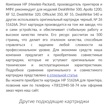
Компания HP (Hewlett-Packard), производитель принтеров и
МФУ, рекомендует для моделей DeskWriter 500, Apollo 1200,
XF 52, DeskWriter 320, OfficeJet 350, XF 55, DeskWriter 540 и
других использовать оригинальный картридж черный, № 26
51626A. Этот картридж производится на том же заводе, что
и сами устройства, и обеспечивает стабильную работу и
высокое качество печати. Его ресурс рассчитан на 500
страниц, что делает его эталоном качества, способным
справляться с задачами любой сложности на
профессиональном уровне. Для экономии средств наша
компания предлагает к приобретению совместимые
картриджи, которые не уступают оригинальным по
техническим и эксплуатационным характеристикам.
Подробное сравнение оригинального и совместимого
картриджа представлено
в отдельной статье
.
Вы можете приобрести картридж HP 51626A для принтера,
позвонив нам по телефону +7(812)940-58-74 или оформив
заказ через наш сайт.
Другие подходящие картриджи