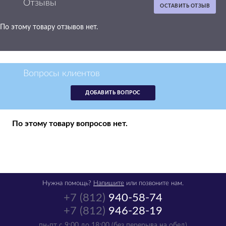
Отзывы
ОСТАВИТЬ ОТЗЫВ
По этому товару отзывов нет.
Картридж HP
51633M черный,
№ 33
51633M
Вопросы клиентов
р.
4 282
ДОБАВИТЬ ВОПРОС
нет в наличии
По этому товару вопросов нет.
Нужна помощь?
Напишите
или позвоните нам.
+7 (812)
940-58-74
+7 (812)
946-28-19
Картридж HP
пн-пт с 9:00 до 18:00 (без перерыва на обед)