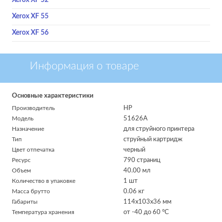
Xerox XF 52
Xerox XF 55
Xerox XF 56
Информация о товаре
Основные характеристики
Производитель
HP
Модель
51626A
Назначение
для струйного принтера
Тип
струйный картридж
Цвет отпечатка
черный
Ресурс
790 страниц
Объем
40.00 мл
Количество в упаковке
1 шт
Масса брутто
0.06 кг
Габариты
114x103x36 мм
Температура хранения
от -40 до 60 °C