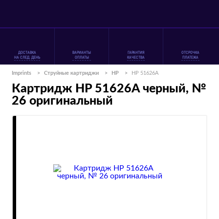
ДОСТАВКА
ВАРИАНТЫ
ГАРАНТИЯ
ОТСРОЧКА
НА СЛЕД. ДЕНЬ
ОПЛАТЫ
КАЧЕСТВА
ПЛАТЕЖА
Imprints
>
Струйные картриджи
>
HP
>
HP 51626A
Картридж HP 51626A черный, №
26 оригинальный