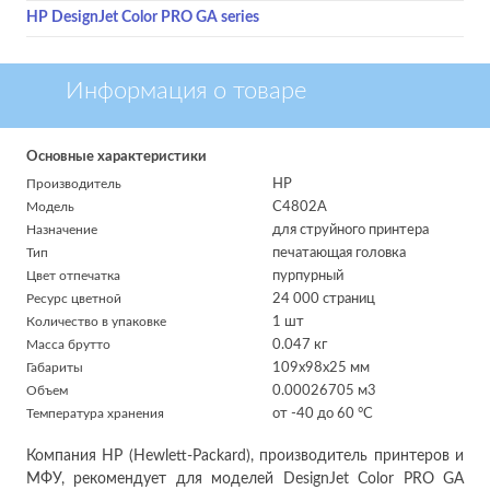
HP DesignJet Color PRO GA series
Информация о товаре
Основные характеристики
Производитель
HP
Модель
C4802A
Назначение
для струйного принтера
Тип
печатающая головка
Цвет отпечатка
пурпурный
Ресурс цветной
24 000 страниц
Количество в упаковке
1 шт
Масса брутто
0.047 кг
Габариты
109x98x25 мм
Объем
0.00026705 м
3
Температура хранения
от -40 до 60 °C
Компания HP (Hewlett-Packard), производитель принтеров и
МФУ, рекомендует для моделей DesignJet Color PRO GA