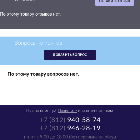
ОСТАВИТЬ ОТЗЫВ
По этому товару отзывов нет.
Картридж HP
C4842A желтый,
№ 10
аналог C4842A
Вопросы клиентов
р.
840
ДОБАВИТЬ ВОПРОС
в наличии -
получи в понедельник
1
По этому товару вопросов нет.
шт
Нужна помощь?
Напишите
или позвоните нам.
+7 (812)
940-58-74
+7 (812)
946-28-19
Картридж HP
пн-пт с 9:00 до 18:00 (без перерыва на обед)