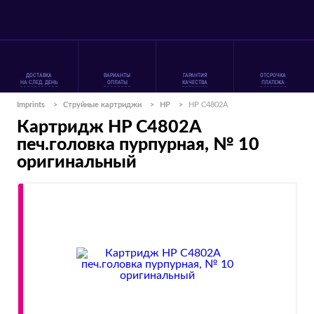
ДОСТАВКА
ВАРИАНТЫ
ГАРАНТИЯ
ОТСРОЧКА
НА СЛЕД. ДЕНЬ
ОПЛАТЫ
КАЧЕСТВА
ПЛАТЕЖА
Imprints
>
Струйные картриджи
>
HP
>
HP C4802A
Картридж HP C4802A
печ.головка пурпурная, № 10
оригинальный