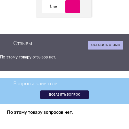
1
шт
Отзывы
ОСТАВИТЬ ОТЗЫВ
По этому товару отзывов нет.
Картридж HP
CH561HE черный,
№ 122
CH561HE
Вопросы клиентов
р.
2 029
ДОБАВИТЬ ВОПРОС
нет в наличии
По этому товару вопросов нет.