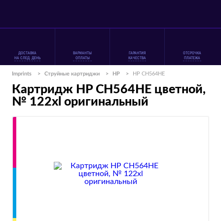
ДОСТАВКА
ВАРИАНТЫ
ГАРАНТИЯ
ОТСРОЧКА
НА СЛЕД. ДЕНЬ
ОПЛАТЫ
КАЧЕСТВА
ПЛАТЕЖА
Imprints
>
Струйные картриджи
>
HP
>
HP CH564HE
Картридж HP CH564HE цветной,
№ 122xl оригинальный