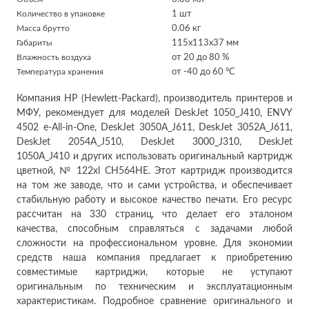
Количество в упаковке
1 шт
Масса брутто
0.06 кг
Габариты
115x113x37 мм
Влажность воздуха
от 20 до 80 %
Температура хранения
от -40 до 60 °C
Компания HP (Hewlett-Packard), производитель принтеров и
МФУ, рекомендует для моделей DeskJet 1050_J410, ENVY
4502 e-All-in-One, DeskJet 3050A_J611, DeskJet 3052A_J611,
DeskJet 2054A_J510, DeskJet 3000_J310, DeskJet
1050A_J410 и других использовать оригинальный картридж
цветной, № 122xl CH564HE. Этот картридж производится
на том же заводе, что и сами устройства, и обеспечивает
стабильную работу и высокое качество печати. Его ресурс
рассчитан на 330 страниц, что делает его эталоном
качества, способным справляться с задачами любой
сложности на профессиональном уровне. Для экономии
средств наша компания предлагает к приобретению
совместимые картриджи, которые не уступают
оригинальным по техническим и эксплуатационным
характеристикам. Подробное сравнение оригинального и