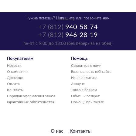
Нужна помощь?
Напишите
или позвоните нам.
+7 (812)
940-58-74
+7 (812)
946-28-19
Картридж HP
пн-пт с 9:00 до 18:00 (без перерыва на обед)
CH562HE цветной,
№ 122
Покупателям
Помощь
CH562HE
Новости
Свяжитесь с нами
р.
3 016
О компании
Безопасность веб-сайта
Доставка
Наша политика
нет в наличии
Оплата
Аккаунт
Контакты
Товар с браком
Порядок оформления заказа
Обмен и возврат
Гарантийные обязательства
Помощь при заказе
О нас
Контакты