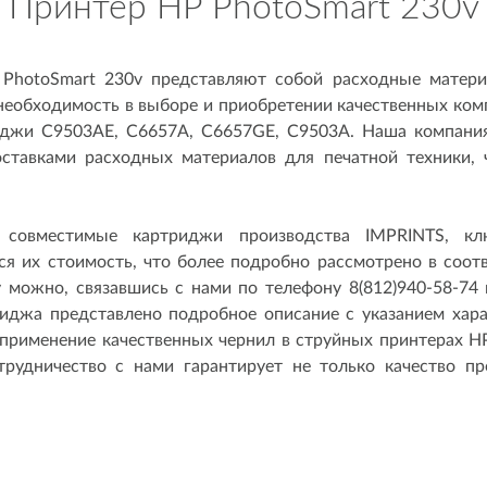
Принтер HP PhotoSmart 230v
PhotoSmart 230v представляют собой расходные матер
т необходимость в выборе и приобретении качественных к
иджи C9503AE, C6657A, C6657GE, C9503A. Наша компания
оставками расходных материалов для печатной техники, 
совместимые картриджи производства IMPRINTS, к
ся их стоимость, что более подробно рассмотрено в соо
 можно, связавшись с нами по телефону 8(812)940-58-74 
иджа представлено подробное описание с указанием хара
о применение качественных чернил в струйных принтерах H
трудничество с нами гарантирует не только качество пр