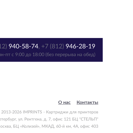
12)
940-58-74
,
+7 (812)
946-28-19
пн-пт с 9:00 до 18:00 (без перерыва на обед)
О нас
Контакты
 2013-2026 IMPRINTS - Картриджи для принтеров
етербург
,
ул. Рентгена, д. 7, офис 121 БЦ "СТЕЛЬП"
осква
,
БЦ «Колизей», МКАД, 60-й км, 4А, офис 403