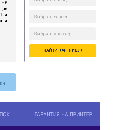
а HP
ющие
 При
Выбрать серию
аши
Выбрать принтер
НАЙТИ КАРТРИДЖ
жи
УПОК
ГАРАНТИЯ НА ПРИНТЕР