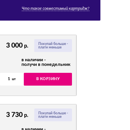
Что такое совместимый картридж?
3 000
Покупай больше -
р.
плати меньше
в наличии -
получи в понедельник
1
В КОРЗИНУ
шт
3 730
Покупай больше -
р.
плати меньше
в наличии -