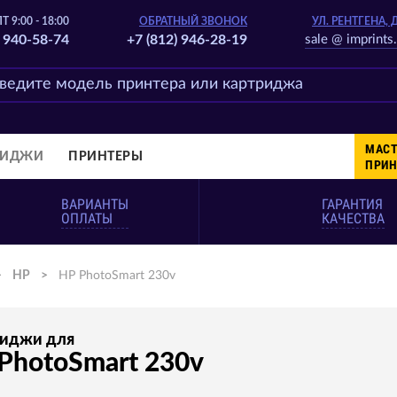
Т 9:00 - 18:00
ОБРАТНЫЙ ЗВОНОК
УЛ. РЕНТГЕНА, 
) 940-58-74
+7 (812) 946-28-19
sale @ imprints.
МАСТ
РИДЖИ
ПРИНТЕРЫ
ПРИН
ВАРИАНТЫ
ГАРАНТИЯ
ОПЛАТЫ
КАЧЕСТВА
>
HP
>
HP PhotoSmart 230v
риджи для
PhotoSmart 230v