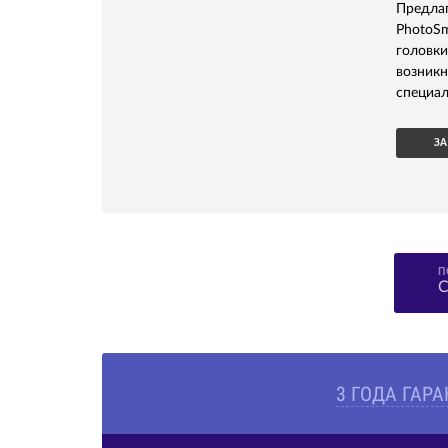
Предлаг
PhotoS
головк
возник
специал
ЗА
П
С
3 ГОДА ГАР