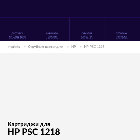
ДОСТАВКА
ВАРИАНТЫ
ГАРАНТИЯ
ОТСРОЧКА
НА СЛЕД. ДЕНЬ
ОПЛАТЫ
КАЧЕСТВА
ПЛАТЕЖА
Imprints
>
Струйные картриджи
>
HP
>
HP PSC 1218
Картриджи для
HP PSC 1218