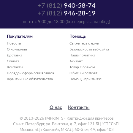
+7 (812)
940-58-74
+7 (812)
946-28-19
пн-пт с 9:00 до 18:00 (без перерыва на обед)
Покупателям
Помощь
Новости
Свяжитесь с нами
О компании
Безопасность веб-сайта
Доставка
Наша политика
Оплата
Аккаунт
Контакты
Товар с браком
Порядок оформления заказа
Обмен и возврат
Гарантийные обязательства
Помощь при заказе
О нас
Контакты
© 2013-2026 IMPRINTS - Картриджи для принтеров
Санкт-Петербург
,
ул. Рентгена, д. 7, офис 121 БЦ "СТЕЛЬП"
Москва
,
БЦ «Колизей», МКАД, 60-й км, 4А, офис 403