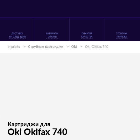
ДОСТАВКА
ВАРИАНТЫ
ГАРАНТИЯ
ОТСРОЧКА
НА СЛЕД. ДЕНЬ
ОПЛАТЫ
КАЧЕСТВА
ПЛАТЕЖА
Imprints
>
Струйные картриджи
>
Oki
>
Oki Okifax 740
Картриджи для
Oki Okifax 740