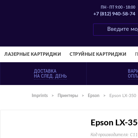
ПН - ПТ 9:00 - 18:00
+7 (812) 940-58-74
ЛАЗЕРНЫЕ КАРТРИДЖИ
СТРУЙНЫЕ КАРТРИДЖИ
ДОСТАВКА
ВАР
НА СЛЕД. ДЕНЬ
ОПЛ
Imprints
>
Принтеры
>
Epson
>
Epson LX-350
Epson LX-3
Код производителя:
C11