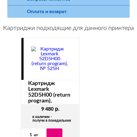
Оплата и возврат
Картриджи подходящие для данного принтера
Картридж
Lexmark
52D5H00 (return
program),
№ 525H
р.
9 480
аналог
52D0HA0_52D5H00_52D5H0E
в наличии -
получи в понедельник
1
шт