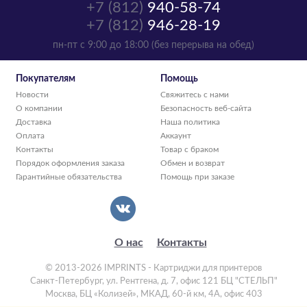
+7 (812)
940-58-74
+7 (812)
946-28-19
пн-пт с 9:00 до 18:00 (без перерыва на обед)
Покупателям
Помощь
Новости
Свяжитесь с нами
О компании
Безопасность веб-сайта
Доставка
Наша политика
Оплата
Аккаунт
Контакты
Товар с браком
Порядок оформления заказа
Обмен и возврат
Гарантийные обязательства
Помощь при заказе
О нас
Контакты
© 2013-2026 IMPRINTS - Картриджи для принтеров
Санкт-Петербург
,
ул. Рентгена, д. 7, офис 121 БЦ "СТЕЛЬП"
Москва
,
БЦ «Колизей», МКАД, 60-й км, 4А, офис 403