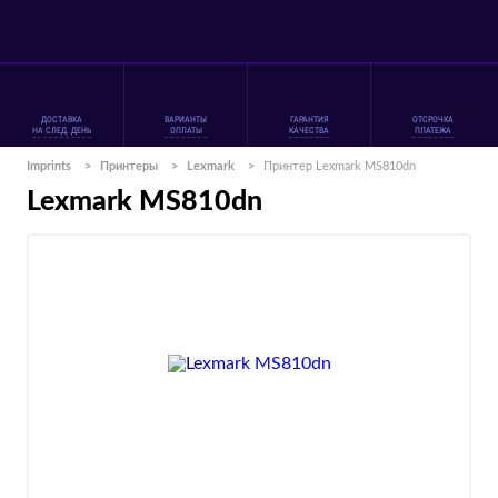
ДОСТАВКА
ВАРИАНТЫ
ГАРАНТИЯ
ОТСРОЧКА
НА СЛЕД. ДЕНЬ
ОПЛАТЫ
КАЧЕСТВА
ПЛАТЕЖА
Imprints
>
Принтеры
>
Lexmark
>
Принтер Lexmark MS810dn
Lexmark MS810dn