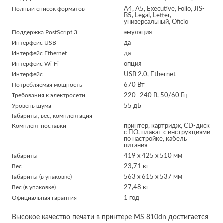
Картридж
Полный список форматов
A4, A5, Executive, Folio, JIS-
B5, Legal, Letter,
Lexmark
универсальный, Oficio
52D5000 (return
Поддержка PostScript 3
эмуляция
program), № 525
Интерфейс USB
да
52D500E
р.
19 531
Интерфейс Ethernet
да
Интерфейс Wi-Fi
опция
нет в наличии
Интерфейс
USB 2.0, Ethernet
Потребляемая мощность
670 Вт
Требования к электросети
220–240 В, 50/60 Гц
Уровень шума
55 дБ
Габариты, вес, комплектация
Комплект поставки
принтер, картридж, CD-диск
с ПО, плакат с инструкциями
по настройке, кабель
питания
Габариты
419 x 425 x 510 мм
Вес
23,71 кг
Габариты (в упаковке)
563 x 615 x 537 мм
Вес (в упаковке)
27,48 кг
Сервисный
Официальная гарантия
комплект
1 год
Lexmark 40X8421
Высокое качество печати в принтере MS 810dn достигается
(type 1)