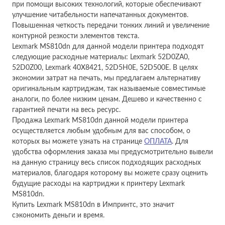
при помощи высоких технологий, которые обеспечивают
40X8421
р.
48 796
улучшение читабельности напечатанных документов.
Повышенная четкость передачи тонких линий и увеличение
нет в наличии
контурной резкости элементов текста.
Lexmark MS810dn для данной модели принтера подходят
следующие расходные материалы: Lexmark 52D0ZA0,
52D0Z00, Lexmark 40X8421, 52D5H0E, 52D500E. В целях
экономии затрат на печать, мы предлагаем альтернативу
оригинальным картриджам, так называемые совместимые
аналоги, по более низким ценам. Дешево и качественно с
гарантией печати на весь ресурс.
Продажа Lexmark MS810dn данной модели принтера
осуществляется любым удобным для вас способом, о
которых вы можете узнать на странице
ОПЛАТА
. Для
Картридж
удобства оформления заказа мы предусмотрительно вывели
Lexmark
на данную страницу весь список подходящих расходных
52D5H00 (return
материалов, благодаря которому вы можете сразу оценить
program),
будущие расходы на картриджи к принтеру Lexmark
№ 525H
р.
51 062
MS810dn.
52D5H0E
Купить Lexmark MS810dn в Импринтс, это значит
нет в наличии
сэкономить деньги и время.