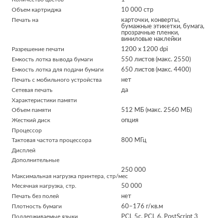
Объем картриджа
10 000 стр
Печать на
карточки, конверты,
бумажные этикетки, бумага,
прозрачные пленки,
виниловые наклейки
Фотобарабан
Разрешение печати
1200 x 1200 dpi
Lexmark
Емкость лотка вывода бумаги
550 листов (макс. 2550)
52D0ZA0 ,
Емкость лотка для подачи бумаги
650 листов (макс. 4400)
№ 520ZA
Печать с мобильного устройства
нет
52D0Z00
р.
Сетевая печать
9 555
да
Характеристики памяти
нет в наличии
Объем памяти
512 МБ (макс. 2560 МБ)
Жесткий диск
опция
Процессор
Тактовая частота процессора
800 МГц
Дисплей
Дополнительные
250 000
Максимальная нагрузка принтера, стр/мес
Месячная нагрузка, стр.
50 000
Печать без полей
нет
Плотность бумаги
60–176 г/кв.м
Поддерживаемые языки
PCL 5c, PCL 6, PostScript 3