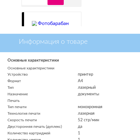
Информация о товаре
Фотобарабан
Основные характеристики
Lexmark
Основные характеристики
52D0Z00 (return
Устройство
принтер
program),
Формат
A4
№ 520Z
р.
9 555
Тип
лазерный
52D0Z00
Назначение
документы
нет в наличии
Печать
Тип печати
монохромная
Технология печати
лазерная
Скорость печати
52 стр/мин
Двусторонняя печать (дуплекс)
да
Количество картриджей
1
Количество цветов
1