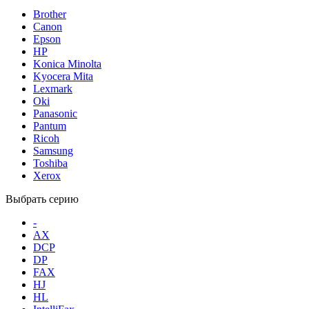
Brother
Canon
Epson
HP
Konica Minolta
Kyocera Mita
Lexmark
Oki
Panasonic
Pantum
Ricoh
Samsung
Toshiba
Xerox
Выбрать серию
-
AX
DCP
DP
FAX
HJ
HL