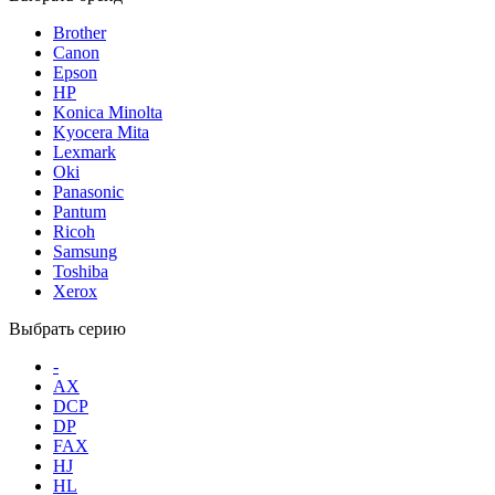
Brother
Canon
Epson
HP
Konica Minolta
Kyocera Mita
Lexmark
Oki
Panasonic
Pantum
Ricoh
Samsung
Toshiba
Xerox
Выбрать серию
-
AX
DCP
DP
FAX
HJ
HL