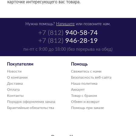
карточке интересующего вас товара.
Нужна помощь?
Напишите
или позвоните нам.
+7 (812)
940-58-74
+7 (812)
946-28-19
пн-пт с 9:00 до 18:00 (без перерыва на обед)
Покупателям
Помощь
Новости
Свяжитесь с нами
О компании
Безопасность веб-сайта
Доставка
Наша политика
Оплата
Аккаунт
Контакты
Товар с браком
Порядок оформления заказа
Обмен и возврат
Гарантийные обязательства
Помощь при заказе