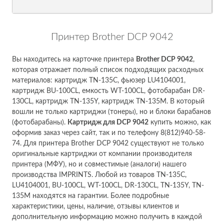
Принтер Brother DCP 9042
Вы находитесь на карточке принтера
Brother DCP 9042
,
которая отражает полный список подходящих расходных
материалов: картридж TN-135C, фьюзер LU4104001,
картридж BU-100CL, емкость WT-100CL, фотобарабан DR-
130CL, картридж TN-135Y, картридж TN-135M. В который
вошли не только картриджи (тонеры), но и блоки барабанов
(фотобарабаны).
Картридж для DCP 9042
купить можно, как
оформив заказ через сайт, так и по телефону 8(812)940-58-
74. Для принтера Brother DCP 9042 существуют не только
оригинальные картриджи от компании производителя
принтера (МФУ), но и совместимые (аналоги) нашего
производства IMPRINTS. Любой из товаров TN-135C,
LU4104001, BU-100CL, WT-100CL, DR-130CL, TN-135Y, TN-
135M находятся на гарантии. Более подробные
характеристики, цены, наличие, отзывы клиентов и
дополнительную информацию можно получить в каждой