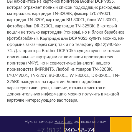
Вы находитесь на карточке принтера
Brother DCP 9055
,
которая отражает полный список подходящих расходных
материалов: картридж TN-320BK, фьюзер LY0749001,
картридж TN-320Y, картридж BU-300CL, блок WT-300CL,
фотобарабан DR-320CL, картридж TN-325BK. В который
вошли не только картриджи (тонеры), но и блоки барабанов
(фотобарабаны).
Картридж для DCP 9055
купить можно, как
оформив заказ через сайт, так и по телефону 8(812)940-58-
74. Для принтера Brother DCP 9055 существуют не только
оригинальные картриджи от компании производителя
принтера (МФУ), но и совместимые (аналоги) нашего
производства IMPRINTS. Любой из товаров TN-320BK,
LY0749001, TN-320Y, BU-300CL, WT-300CL, DR-320CL, TN-
325BK находятся на гарантии. Более подробные
характеристики, цены, наличие, отзывы клиентов и
дополнительную информацию можно получить в каждой
карточке интересующего вас товара.
Нужна помощь?
Напишите
или позвоните нам.
+7 (812)
940-58-74