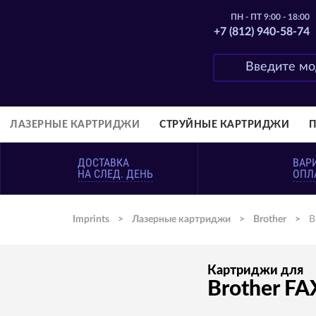
ПН - ПТ 9:00 - 18:00
+7 (812) 940-58-74
ЛАЗЕРНЫЕ КАРТРИДЖИ
СТРУЙНЫЕ КАРТРИДЖИ
ДОСТАВКА
ВАР
НА СЛЕД. ДЕНЬ
ОПЛ
Imprints
>
Лазерные картриджи
>
Brother
>
B
Картриджи для
Brother FA