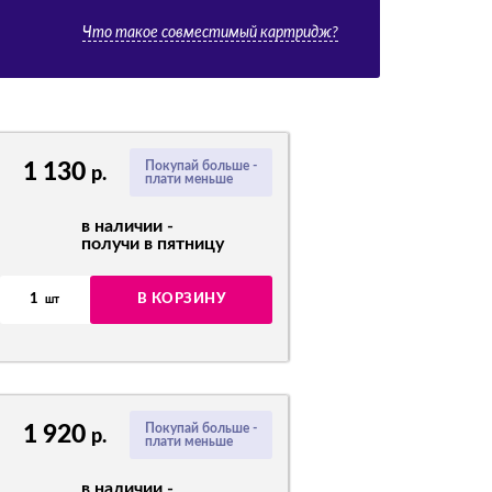
Что такое совместимый картридж?
1 130
Покупай больше -
р.
плати меньше
в наличии -
получи в пятницу
1
В КОРЗИНУ
шт
1 920
Покупай больше -
р.
плати меньше
в наличии -