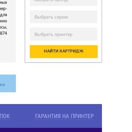
ных
нер-
для
Выбрать серию
нно
осы,
5874
Выбрать принтер
НАЙТИ КАРТРИДЖ
жи
УПОК
ГАРАНТИЯ НА ПРИНТЕР