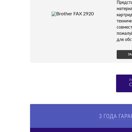
Предс
матери
картри
технич
совмес
пожалу
для обс
ЗА
П
С
3 ГОДА ГАР