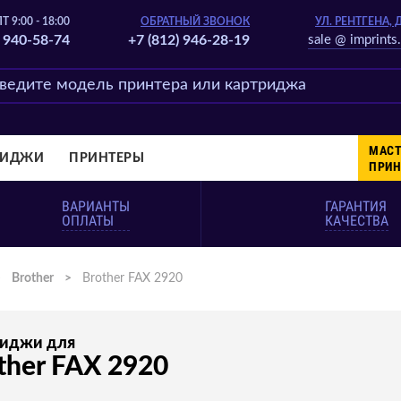
Т 9:00 - 18:00
ОБРАТНЫЙ ЗВОНОК
УЛ. РЕНТГЕНА, 
) 940-58-74
+7 (812) 946-28-19
sale @ imprints.
МАСТ
РИДЖИ
ПРИНТЕРЫ
ПРИН
ВАРИАНТЫ
ГАРАНТИЯ
ОПЛАТЫ
КАЧЕСТВА
>
Brother
>
Brother FAX 2920
риджи для
ther FAX 2920