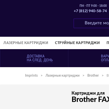
ПН - ПТ 9:00 - 18:00
+7 (812) 940-58-74
ЛАЗЕРНЫЕ КАРТРИДЖИ
СТРУЙНЫЕ КАРТРИДЖИ
ДОСТАВКА
ВАР
НА СЛЕД. ДЕНЬ
ОПЛ
Imprints
>
Лазерные картриджи
>
Brother
>
B
Картриджи для
Brother FA