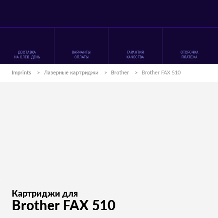
ДОСТАВКА
ВАРИАНТЫ
ГАРАНТИЯ
ОТСРОЧКА
НА СЛЕД. ДЕНЬ
ОПЛАТЫ
КАЧЕСТВА
ПЛАТЕЖА
Imprints
>
Лазерные картриджи
>
Brother
>
Brother FAX 510
Картриджи для
Brother FAX 510