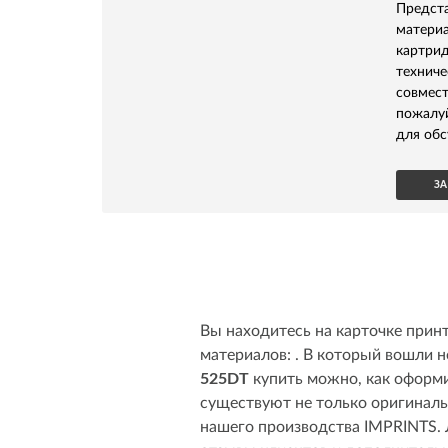
Предс
матери
картри
технич
совмес
пожалу
для обс
ЗА
Вы находитесь на карточке прин
материалов: . В который вошли н
525DT
купить можно, как оформив
существуют не только оригиналь
нашего производства IMPRINTS. 