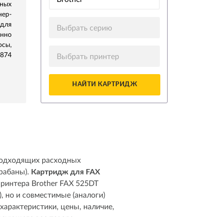
ных
нер-
для
Выбрать серию
нно
осы,
5874
Выбрать принтер
НАЙТИ КАРТРИДЖ
 подходящих расходных
арабаны).
Картридж для FAX
принтера Brother FAX 525DT
 но и совместимые (аналоги)
характеристики, цены, наличие,