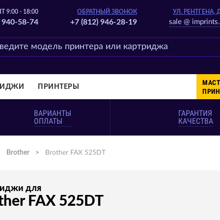
Т 9:00 - 18:00
ОБРАТНЫЙ ЗВОНОК
УЛ. РЕНТГЕНА, 
) 940-58-74
+7 (812) 946-28-19
sale @ imprints.
МАСТ
РИДЖИ
ПРИНТЕРЫ
ПРИН
ВАРИАНТЫ
ГАРАНТИЯ
ОПЛАТЫ
КАЧЕСТВА
>
Brother
>
Brother FAX 525DT
риджи для
ther FAX 525DT