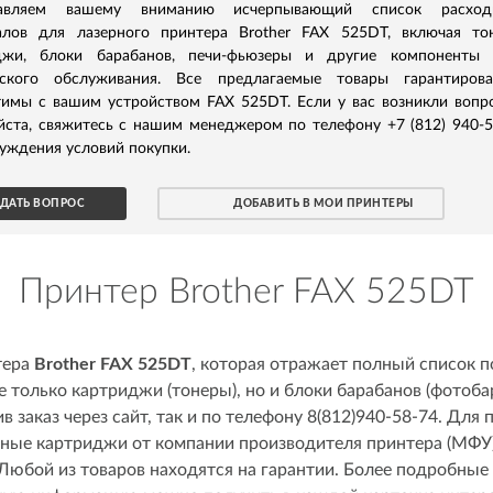
тавляем вашему вниманию исчерпывающий список расход
алов для лазерного принтера Brother FAX 525DT, включая то
джи, блоки барабанов, печи-фьюзеры и другие компоненты 
еского обслуживания. Все предлагаемые товары гарантирова
тимы с вашим устройством FAX 525DT. Если у вас возникли вопр
йста, свяжитесь с нашим менеджером по телефону +7 (812) 940-
уждения условий покупки.
ДАТЬ ВОПРОС
ДОБАВИТЬ В МОИ ПРИНТЕРЫ
Принтер Brother FAX 525DT
тера
Brother FAX 525DT
, которая отражает полный список
е только картриджи (тонеры), но и блоки барабанов (фотоб
 заказ через сайт, так и по телефону 8(812)940-58-74. Для 
ные картриджи от компании производителя принтера (МФУ),
Любой из товаров находятся на гарантии. Более подробные 