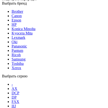
Выбрать бренд
Brother
Canon
Epson
HP
Konica Minolta
Kyocera Mita
Lexmark
Oki
Panasonic
Pantum
Ricoh
Samsung
Toshiba
Xerox
Выбрать серию
-
AX
DCP
DP
FAX
HJ