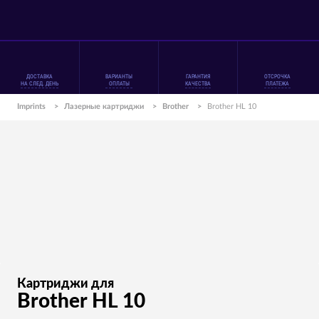
ДОСТАВКА
ВАРИАНТЫ
ГАРАНТИЯ
ОТСРОЧКА
НА СЛЕД. ДЕНЬ
ОПЛАТЫ
КАЧЕСТВА
ПЛАТЕЖА
Imprints
>
Лазерные картриджи
>
Brother
>
Brother HL 10
Картриджи для
Brother HL 10