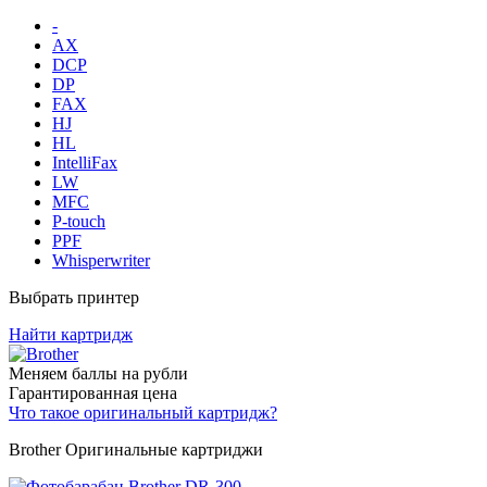
-
AX
DCP
DP
FAX
HJ
HL
IntelliFax
LW
MFC
P-touch
PPF
Whisperwriter
Выбрать принтер
Найти картридж
Меняем баллы на рубли
Гарантированная цена
Что такое оригинальный картридж?
Brother Оригинальные картриджи