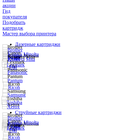
акции
Гид
покупателя
Подобрать
картридж
Мастер выбора принтера
Лазерные картриджи
Струйные картриджи