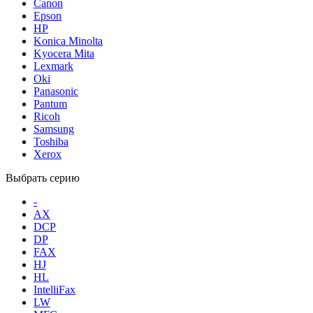
Canon
Epson
HP
Konica Minolta
Kyocera Mita
Lexmark
Oki
Panasonic
Pantum
Ricoh
Samsung
Toshiba
Xerox
Выбрать серию
-
AX
DCP
DP
FAX
HJ
HL
IntelliFax
LW