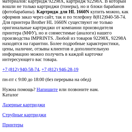
материалов: картридж 92298X, картридж 92298A. В который
вошли не только картриджи (тонеры), но и блоки барабанов
(фотобарабаны).
Картридж для HL 1660N
купить можно, как
оформив заказ через сайт, так и по телефону 8(812)940-58-74.
Для принтера Brother HL 1660N существуют не только
оригинальные картриджи от компании производителя
принтера (МФУ), но и совместимые (аналоги) нашего
производства IMPRINTS. Любой из товаров 92298X, 92298A
находятся на гарантии. Более подробные характеристики,
цены, наличие, отзывы клиентов и дополнительную
информацию можно получить в каждой карточке
интересующего вас товара.
+7 (812)
940-58-74
,
+7 (812)
946-28-19
пн-пт с 9:00 до 18:00 (без перерыва на обед)
Нужна помощь?
Напишите
или позвоните нам.
Каталог
Лазерные картриджи
Струйные картриджи
Принтеры