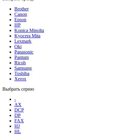
Brother
Canon
Epson
HP
Konica Minolta
Kyocera Mita
Lexmark
Oki
Panasonic
Pantum
Ricoh
Samsung
Toshiba
Xerox
Выбрать серию
-
AX
DCP
DP
FAX
HJ
HL