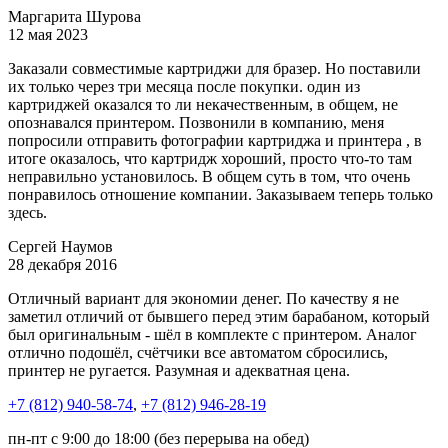
Маргарита Шурова
12 мая 2023
Заказали совместимые картриджи для бразер. Но поставили
их только через три месяца после покупки. один из
картриджей оказался то ли некачественным, в общем, не
опознавался принтером. Позвонили в компанию, меня
попросили отправить фотографии картриджа и принтера , в
итоге оказалось, что картридж хороший, просто что-то там
неправильно установилось. В общем суть в том, что очень
понравилось отношение компании. Заказываем теперь только
здесь.
Сергей Наумов
28 декабря 2016
Отличный вариант для экономии денег. По качеству я не
заметил отличий от бывшего перед этим барабаном, который
был оригинальным - шёл в комплекте с принтером. Аналог
отлично подошёл, счётчики все автоматом сбросились,
принтер не ругается. Разумная и адекватная цена.
+7 (812)
940-58-74
,
+7 (812)
946-28-19
пн-пт с 9:00 до 18:00 (без перерыва на обед)