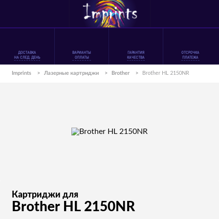
ДОСТАВКА
ВАРИАНТЫ
ГАРАНТИЯ
ОТСРОЧКА
НА СЛЕД. ДЕНЬ
ОПЛАТЫ
КАЧЕСТВА
ПЛАТЕЖА
Imprints
>
Лазерные картриджи
>
Brother
>
Brother HL 2150NR
Картриджи для
Brother HL 2150NR