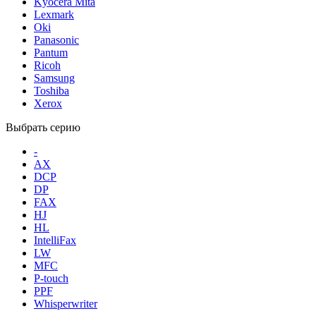
Kyocera Mita
Lexmark
Oki
Panasonic
Pantum
Ricoh
Samsung
Toshiba
Xerox
Выбрать серию
-
AX
DCP
DP
FAX
HJ
HL
IntelliFax
LW
MFC
P-touch
PPF
Whisperwriter