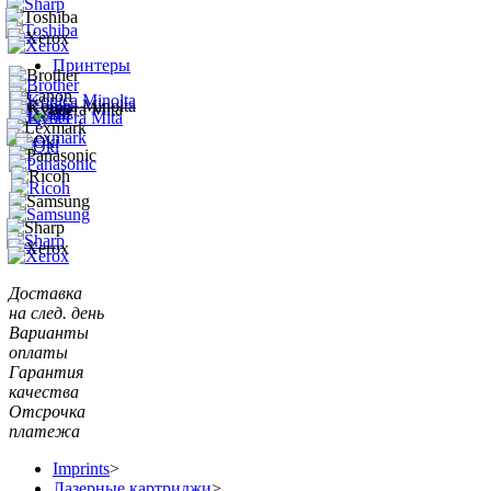
Принтеры
Доставка
на след. день
Варианты
оплаты
Гарантия
качества
Отсрочка
платежа
Imprints
>
Лазерные картриджи
>