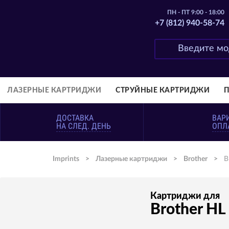
ПН - ПТ 9:00 - 18:00
+7 (812) 940-58-74
ЛАЗЕРНЫЕ КАРТРИДЖИ
СТРУЙНЫЕ КАРТРИДЖИ
ДОСТАВКА
ВАР
НА СЛЕД. ДЕНЬ
ОПЛ
Imprints
>
Лазерные картриджи
>
Brother
>
B
Картриджи для
Brother H