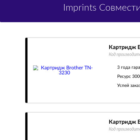
Imprints Совмес
Картридж B
Код производит
3 года гар
Ресурс
300
Успей зака
Картридж B
Код производит