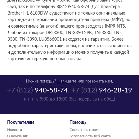
для HL 6180DW
купить можно, как оформив заказ через
сайт, так и по телефону 8(812)940-58-74. Для принтера
Brother HL 6180DW существуют не только оригинальные
картриджи от компании производителя принтера (МФУ), но
и совместимые (аналоги) нашего производства IMPRINTS.
Любой из товаров DR-3300, TN-3390 2PK, TN-3330, TN-
3380, TN-3390, LU8566001 находятся на гарантии. Более
подробные характеристики, цены, наличие, отзывы клиентов
и дополнительную информацию можно получить в каждой
карточке интересующего вас товара.
Нужна помощь?
Напишите
или позвоните нам.
+7 (812)
940-58-74
,
+7 (812)
946-28-19
пн-пт с 9:00 до 18:00 (без перерыва на обед)
Покупателям
Помощь
Новости
Свяжитесь с нами
О компании
Безопасность веб-сайта