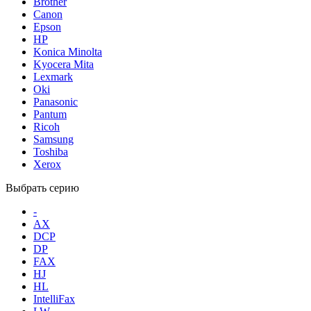
Brother
Canon
Epson
HP
Konica Minolta
Kyocera Mita
Lexmark
Oki
Panasonic
Pantum
Ricoh
Samsung
Toshiba
Xerox
Выбрать серию
-
AX
DCP
DP
FAX
HJ
HL
IntelliFax