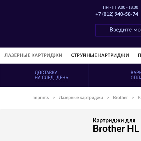
ПН - ПТ 9:00 - 18:00
+7 (812) 940-58-74
ЛАЗЕРНЫЕ КАРТРИДЖИ
СТРУЙНЫЕ КАРТРИДЖИ
ДОСТАВКА
ВАР
НА СЛЕД. ДЕНЬ
ОПЛ
Imprints
>
Лазерные картриджи
>
Brother
>
B
Картриджи для
Brother HL