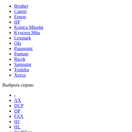
Brother
Canon
Epson
HP
Konica Minolta
Kyocera Mita
Lexmark
Oki
Panasonic
Pantum
Ricoh
Samsung
Toshiba
Xerox
Выбрать серию
-
AX
DCP
DP
FAX
HJ
HL