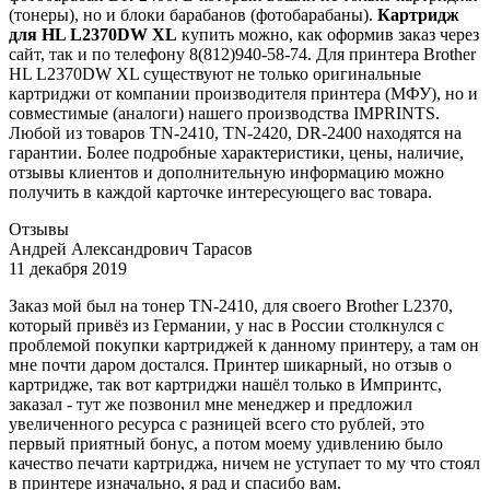
(тонеры), но и блоки барабанов (фотобарабаны).
Картридж
для HL L2370DW XL
купить можно, как оформив заказ через
сайт, так и по телефону 8(812)940-58-74. Для принтера Brother
HL L2370DW XL существуют не только оригинальные
картриджи от компании производителя принтера (МФУ), но и
совместимые (аналоги) нашего производства IMPRINTS.
Любой из товаров TN-2410, TN-2420, DR-2400 находятся на
гарантии. Более подробные характеристики, цены, наличие,
отзывы клиентов и дополнительную информацию можно
получить в каждой карточке интересующего вас товара.
Отзывы
Андрей Александрович Тарасов
11 декабря 2019
Заказ мой был на тонер TN-2410, для своего Brother L2370,
который привёз из Германии, у нас в России столкнулся с
проблемой покупки картриджей к данному принтеру, а там он
мне почти даром достался. Принтер шикарный, но отзыв о
картридже, так вот картриджи нашёл только в Импринтс,
заказал - тут же позвонил мне менеджер и предложил
увеличенного ресурса с разницей всего сто рублей, это
первый приятный бонус, а потом моему удивлению было
качество печати картриджа, ничем не уступает то му что стоял
в принтере изначально, я рад и спасибо вам.