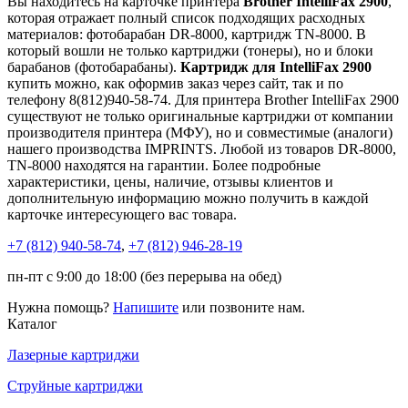
Вы находитесь на карточке принтера
Brother IntelliFax 2900
,
которая отражает полный список подходящих расходных
материалов: фотобарабан DR-8000, картридж TN-8000. В
который вошли не только картриджи (тонеры), но и блоки
барабанов (фотобарабаны).
Картридж для IntelliFax 2900
купить можно, как оформив заказ через сайт, так и по
телефону 8(812)940-58-74. Для принтера Brother IntelliFax 2900
существуют не только оригинальные картриджи от компании
производителя принтера (МФУ), но и совместимые (аналоги)
нашего производства IMPRINTS. Любой из товаров DR-8000,
TN-8000 находятся на гарантии. Более подробные
характеристики, цены, наличие, отзывы клиентов и
дополнительную информацию можно получить в каждой
карточке интересующего вас товара.
+7 (812)
940-58-74
,
+7 (812)
946-28-19
пн-пт с 9:00 до 18:00 (без перерыва на обед)
Нужна помощь?
Напишите
или позвоните нам.
Каталог
Лазерные картриджи
Струйные картриджи