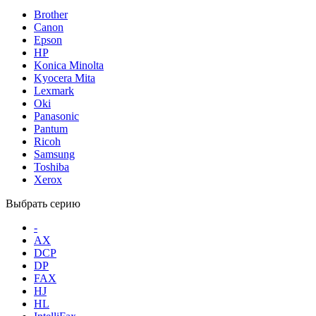
Brother
Canon
Epson
HP
Konica Minolta
Kyocera Mita
Lexmark
Oki
Panasonic
Pantum
Ricoh
Samsung
Toshiba
Xerox
Выбрать серию
-
AX
DCP
DP
FAX
HJ
HL