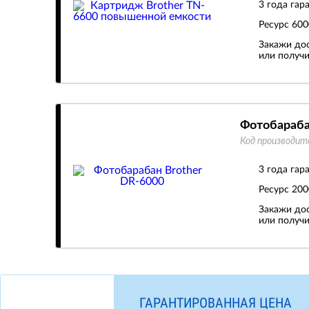
3 года гар
Ресурс
600
Закажи дос
или получи
Фотобараба
Код производит
3 года гар
Ресурс
200
Закажи дос
или получи
ГАРАНТИРОВАННАЯ ЦЕНА