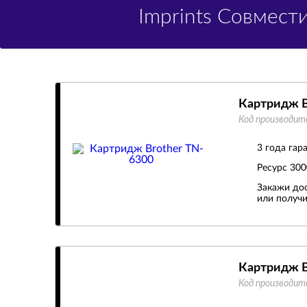
Imprints Совмес
Картридж B
Код производит
3 года гар
Ресурс
300
Закажи дос
или получи
Картридж B
Код производит